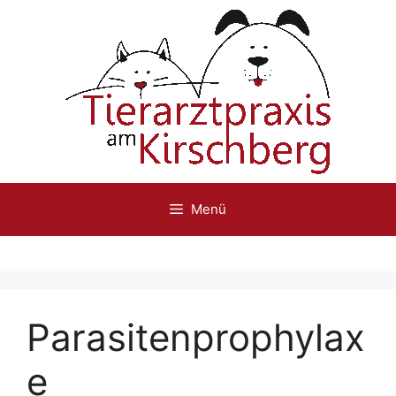
Zum
Inhalt
springen
Menü
Parasitenprophylax
e